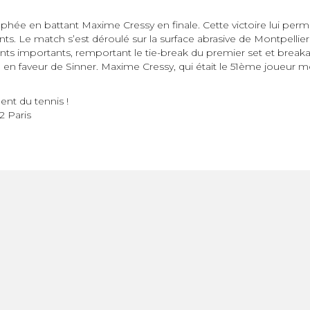
hée en battant Maxime Cressy en finale. Cette victoire lui per
. Le match s’est déroulé sur la surface abrasive de Montpellier e
nts importants, remportant le tie-break du premier set et break
3 en faveur de Sinner. Maxime Cressy, qui était le 51ème joueur mo
ent du tennis !
2 Paris