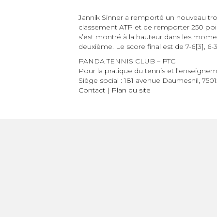
Jannik Sinner a remporté un nouveau trop
classement ATP et de remporter 250 points
s’est montré à la hauteur dans les mome
deuxième. Le score final est de 7-6[3], 6-
PANDA TENNIS CLUB – PTC
Pour la pratique du tennis et l’enseignem
Siège social : 181 avenue Daumesnil, 7501
Contact
|
Plan du site