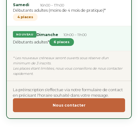
Samedi
16h00 – 17h00
Débutants adultes (moins de 4 mois de pratique)*
4 places
Dimanche
10h00 – 11h00
NOUVEAU
Débutants adultes*
6 places
* Les nouveaux créneaux seront ouverts sous réserve d'un
minimum de 3 inscrits.
Les places étant limitées, nous vous conseillons de nous contacter
rapidement.
La préinscription s'effectue via notre formulaire de contact
en précisant l'horaire souhaité dans votre message.
Nous contacter