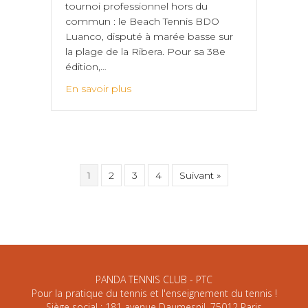
tournoi professionnel hors du
commun : le Beach Tennis BDO
Luanco, disputé à marée basse sur
la plage de la Ribera. Pour sa 38e
édition,…
En savoir plus
1
2
3
4
Suivant »
PANDA TENNIS CLUB - PTC
Pour la pratique du tennis et l'enseignement du tennis !
Siège social : 181 avenue Daumesnil, 75012 Paris