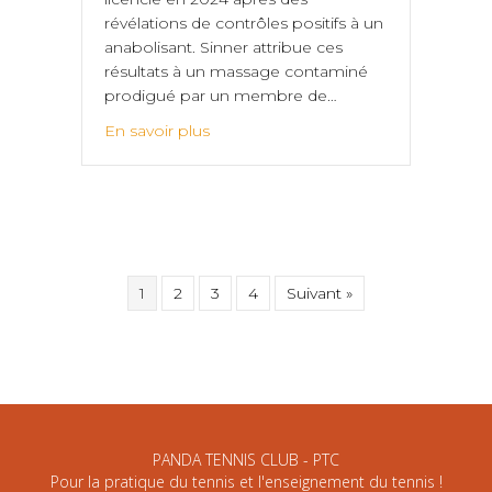
révélations de contrôles positifs à un
anabolisant. Sinner attribue ces
résultats à un massage contaminé
prodigué par un membre de…
En savoir plus
1
2
3
4
Suivant »
PANDA TENNIS CLUB - PTC
Pour la pratique du tennis et l'enseignement du tennis !